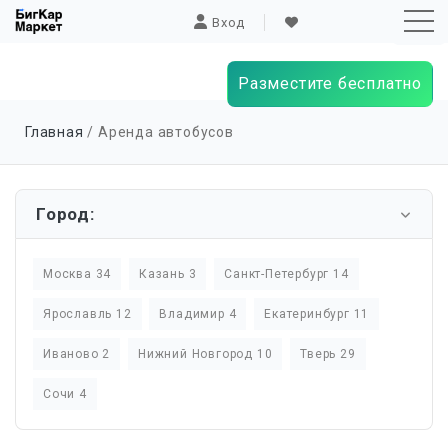
Вход
Разместите бесплатно
Sk
Главная
/ Аренда автобусов
to
co
Город:
Москва 34
Казань 3
Санкт-Петербург 14
Ярославль 12
Владимир 4
Екатеринбург 11
Иваново 2
Нижний Новгород 10
Тверь 29
Сочи 4