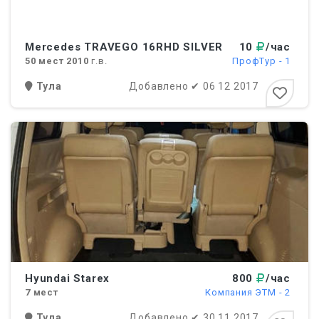
Mercedes TRAVEGO 16RHD SILVER
10
/час
50
мест
2010
г.в.
ПрофТур - 1
Тула
Добавлено
✔
06 12 2017
Hyundai Starex
800
/час
7
мест
Компания ЭТМ - 2
Тула
Добавлено
✔
30 11 2017