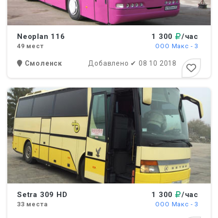
Neoplan 116
1 300
/час
49
мест
ООО Макс - 3
Смоленск
Добавлено
✔
08 10 2018
Setra 309 HD
1 300
/час
33
места
ООО Макс - 3