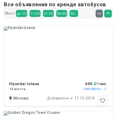
Все объявления по аренде автобусов
Мест
до 10
11-20
21-35
36-50
50...
Hyundai Istana
600
/час
14
места
ОМНИБАС - 2
Москва
Добавлено
✔
11 10 2018