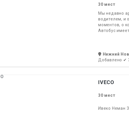
30
мест
Мы недавно ар
водителем, и 
моментов, о к
Автобус имеет
Нижний Но
Добавлено
✔
IVECO
30
мест
Ивеко Неман 