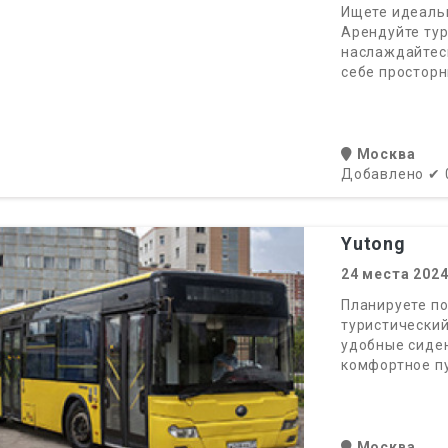
Ищете идеальн
Арендуйте тур
наслаждайтесь
себе просторн
Москва
Добавлено
✔
Yutong
24
места
202
Планируете по
туристический
удобные сиде
комфортное п
Москва