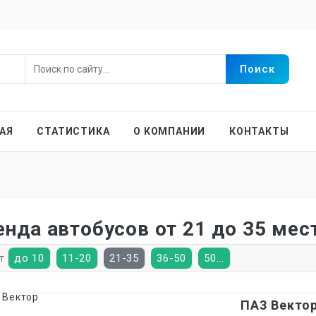
АЯ
СТАТИСТИКА
О КОМПАНИИ
КОНТАКТЫ
нда автобусов от 21 до 35 мес
до 10
11-20
21-35
36-50
50...
ст
ПАЗ Векто