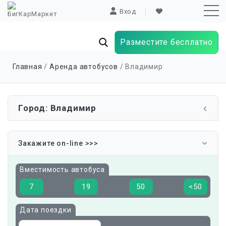
Вход
Разместите бесплатно
Sk
Главная
/
Аренда автобусов
/ Владимир
to
co
Город: Владимир
Закажите on-line >>>
Вместимость автобуса
7
19
50
<50
Дата поездки