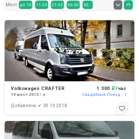
Мест
до 10
11-20
21-35
36-50
50...
Volkswagen CRAFTER
1 300
/час
19
мест
2013
г.в.
Свадебный Поезд - 1
Добавлено
✔
30 10 2018