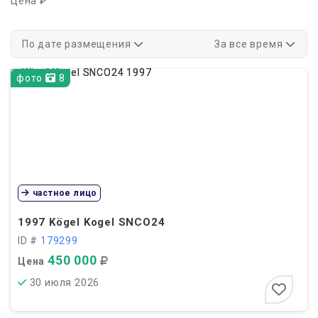
Цена ₽
По дате размещения
За все время
фото
8
частное лицо
1997
Kögel Kogel SNCO24
ID #
179299
450 000
Цена
30 июля 2026