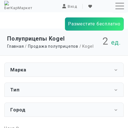
Вход
Разместите бесплатно
Sk
Полуприцепы Kogel
2
ед.
to
Главная
/
Продажа полуприцепов
/ Kogel
co
Марка
Тип
Город