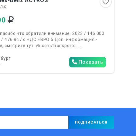
es-Benz ACTROS
л.с.
00
пасибо что обратили внимание. 2023 / 146 000
П / 476 лс / с НДС ЕВРО 5 Доп. информация -
, смотрите тут: vk.com/transportcl ...
бург
Показать
6