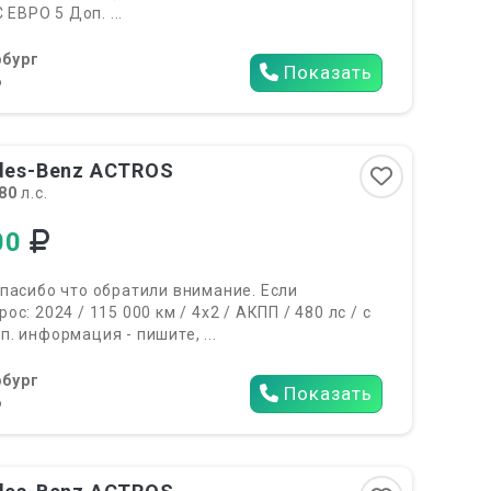
 ЕВРО 5 Доп. ...
бург
Показать
6
es-Benz ACTROS
80
л.с.
00
пасибо что обратили внимание. Если
с: 2024 / 115 000 км / 4х2 / АКПП / 480 лс / с
. информация - пишите, ...
бург
Показать
6