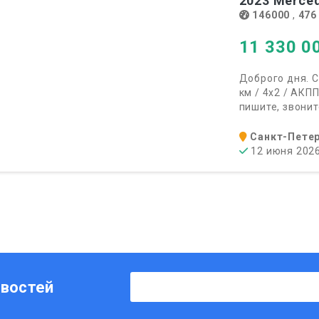
2023
Merced
146000
,
476
11 330 0
Доброго дня. С
км / 4х2 / АКП
пишите, звоните
Санкт-Петер
12 июня 202
овостей