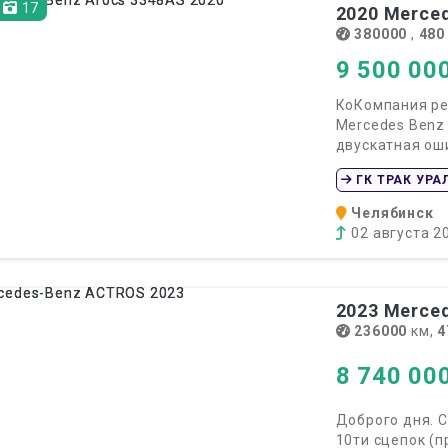
17
2020
Merced
380000
,
480
9 500 00
КоКомпания ре
Mercedes Benz 
двускатная оши
ГК ТРАК УРА
Челябинск
02 августа 2
2023
Merced
236000
км,
4
8 740 00
Доброго дня. С
10ти сцепок (п