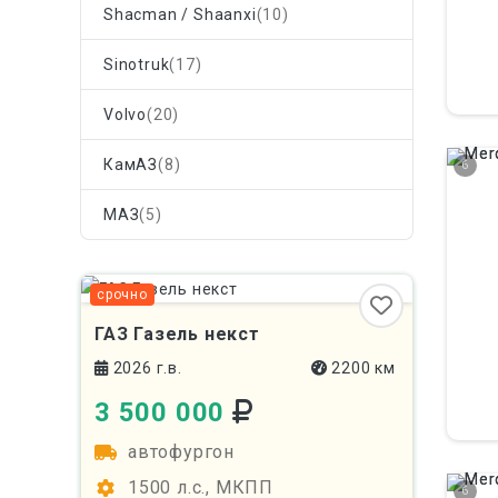
Shacman / Shaanxi
(10)
Sinotruk
(17)
Volvo
(20)
КамАЗ
(8)
6
МАЗ
(5)
срочно
ГАЗ Газель некст
2026 г.в.
2200 км
3 500 000
автофургон
1500 л.с., МКПП
6