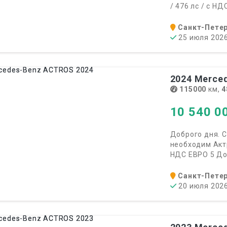
/ 476 лс / с НДС
Санкт-Петер
25 июля 202
2024
Merced
115000
км,
4
10 540 0
Доброго дня. С
необходим Актро
НДС ЕВРО 5 Доп
Санкт-Петер
20 июля 202