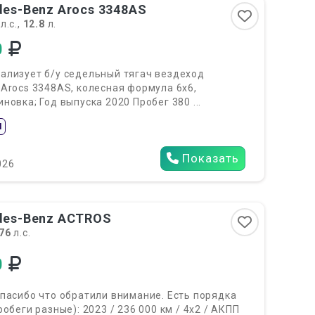
es-Benz Arocs 3348AS
л.с.,
12.8
л.
0
ализует б/у седельный тягач вездеход
Arocs 3348AS, колесная формула 6х6,
новка; Год выпуска 2020 Пробег 380 ...
Л
Показать
026
es-Benz ACTROS
76
л.с.
0
пасибо что обратили внимание. Есть порядка
робеги разные): 2023 / 236 000 км / 4х2 / АКПП