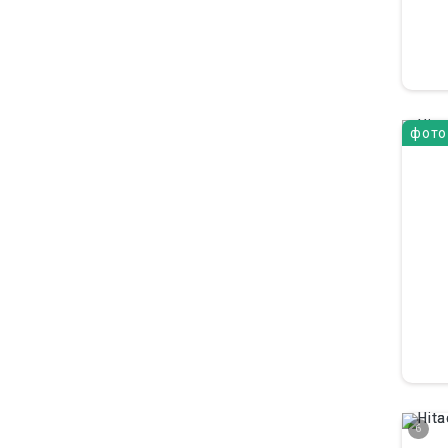
фото
6