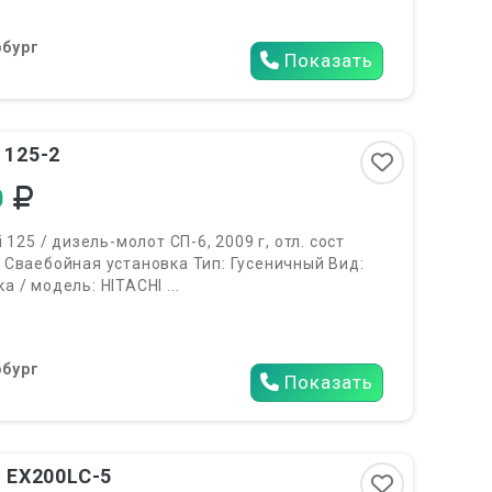
бург
Показать
6
 125-2
0
 125 / дизель-молот СП-6, 2009 г, отл. сост
 Сваебойная установка Тип: Гусеничный Вид:
 / модель: HITACHI ...
бург
Показать
6
i EX200LC-5