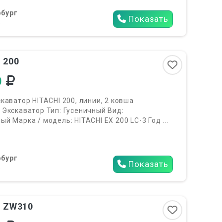
бург
Показать
6
 200
0
каватор HITACHI 200, линии, 2 ковша
 Экскаватор Тип: Гусеничный Вид:
й Марка / модель: HITACHI EX 200 LC-3 Год ...
бург
Показать
6
i ZW310