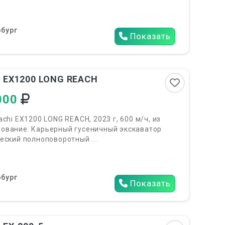
бург
Показать
6
i EX1200 LONG REACH
000
achi EX1200 LONG REACH, 2023 г, 600 м/ч, из
ование: Карьерный гусеничный экскаватор
еский полноповоротный ...
бург
Показать
6