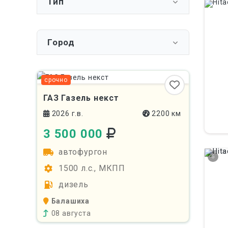
Тип
Город
срочно
ГАЗ Газель некст
2026 г.в.
2200 км
3 500 000
автофургон
6
1500 л.с., МКПП
дизель
Балашиха
08 августа