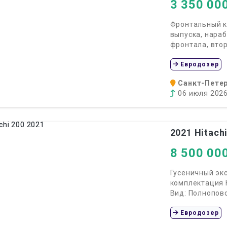
3 350 00
Фронтальный к
выпуска, нараб
фронтала, второ
Евродозер
Санкт-Петер
06 июля 202
2021
Hitachi
8 500 00
Гусеничный экск
комплектация 
Вид: Полнопово
Евродозер