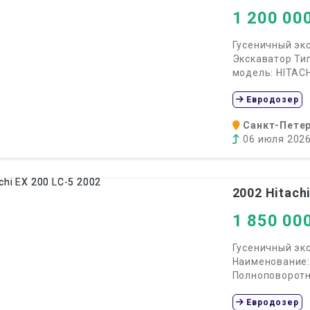
1 200 00
Гусеничный эк
Экскаватор Ти
модель: HITACHI
Евродозер
Санкт-Петер
06 июля 202
2002
Hitachi
1 850 00
Гусеничный экс
Наименование:
Полноповоротны
Евродозер