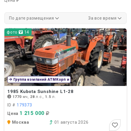
Цена ₽
По дате размещения
За все время
фото
14
Группа компаний АТМКорп и
1985
Kubota Sunshine L1-28
1770
мч,
28
л.с.,
1.5
л.
ID #
179373
1 215 000
Цена
Москва
01 августа 2026