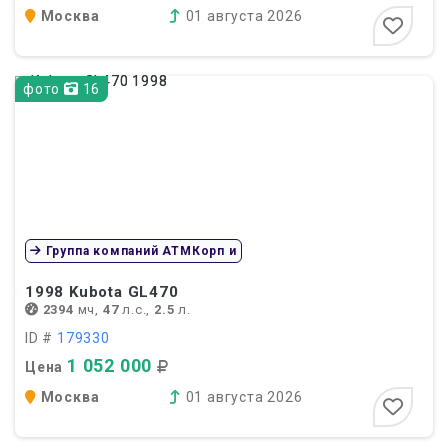
Москва
01 августа 2026
фото
16
Группа компаний АТМКорп и
1998
Kubota GL470
2394
мч,
47
л.с.,
2.5
л.
ID #
179330
1 052 000
Цена
Москва
01 августа 2026