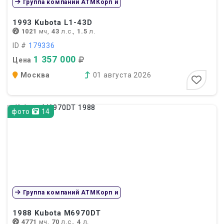
Группа компаний АТМКорп и
1993
Kubota L1-43D
1021
мч,
43
л.с.,
1.5
л.
ID #
179336
1 357 000
Цена
Москва
01 августа 2026
фото
14
Группа компаний АТМКорп и
1988
Kubota M6970DT
4771
мч,
70
л.с.,
4
л.