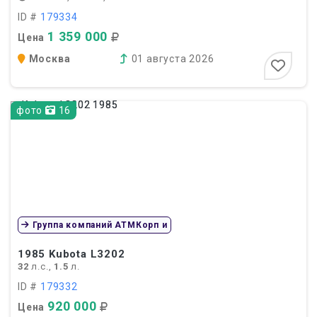
ID #
179334
1 359 000
Цена
Москва
01 августа 2026
фото
16
Группа компаний АТМКорп и
1985
Kubota L3202
32
л.с.,
1.5
л.
ID #
179332
920 000
Цена