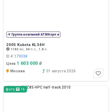
Группа компаний АТМКорп и
2005
Kubota KL34H
1182
мч,
34
л.с.,
1.8
л.
ID #
179338
1 603 000
Цена
Москва
01 августа 2026
фото
16