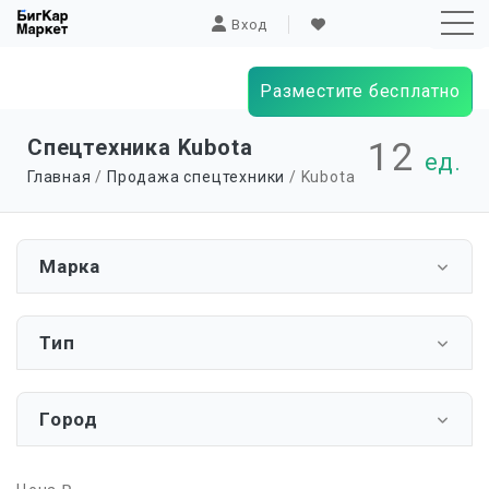
Вход
Разместите бесплатно
Sk
Спецтехника Kubota
12
ед.
to
Главная
/
Продажа спецтехники
/ Kubota
co
Марка
Тип
Город