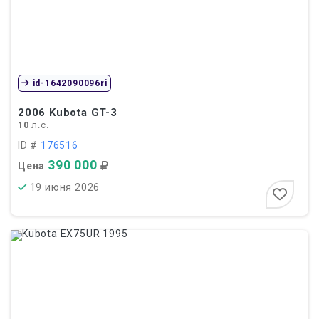
id-1642090096ri
2006
Kubota GT-3
10
л.с.
ID #
176516
390 000
Цена
19 июня 2026