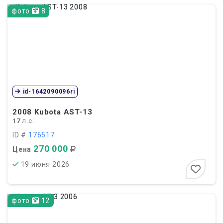
фото
8
id-1642090096ri
2008
Kubota AST-13
17
л.с.
ID #
176517
270 000
Цена
19 июня 2026
фото
12