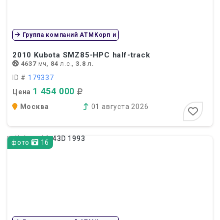
Группа компаний АТМКорп и
2010
Kubota SMZ85-HPC half-track
4637
мч,
84
л.с.,
3.8
л.
ID #
179337
1 454 000
Цена
Москва
01 августа 2026
фото
16