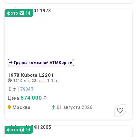
фото
14
Группа компаний АТМКорп и
1978
Kubota L2201
1210
мч,
22
л.с.,
1.1
л.
ID #
179347
574 000
Цена
Москва
01 августа 2026
фото
14