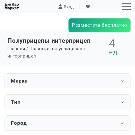
Вход
Разместите бесплатно
Sk
Полуприцепы интерприцеп
4
to
Главная
/
Продажа полуприцепов
/
ед.
co
интерприцеп
Марка
Тип
Город