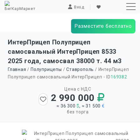
Вход
Разместите бесплатно
Sk
ИнтерПрицеп
Полуприцеп
to
самосвальный ИнтерПрицеп 8533
co
2025 года, самосвал 38000 т. 44 м
3
Главная
/
Полуприцепы
/
Ставрополь
/ ИнтерПрицеп
Полуприцеп самосвальный ИнтерПрицеп - ID
169382
Цена с НДС
2 990 000
≈ 36 300
$
, ≈ 31 500
€
без торга