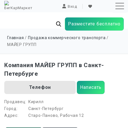
Вход
Разместите бесплатно
Sk
Главная
/
Продажа коммерческого транспорта
/
to
МАЙЕР ГРУПП
co
Компания МАЙЕР ГРУПП в Санкт-
Петербурге
Телефон
Написать
Продавец:
Кирилл
Город:
Санкт-Петербург
Адрес:
Старо-Паново, Рабочая 12