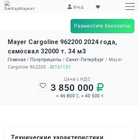
Вход
Разместите бесплатно
Sk
Mayer Cargoline
962200
2024 года,
to
самосвал 32000 т. 34 м
3
co
Главная
/
Полуприцепы
/
Санкт-Петербург
/ Mayer
Cargoline 962200 - ID
161131
Цена с НДС
3 850 000
≈ 46 800
$
, ≈ 40 500
€
Технические характеристики