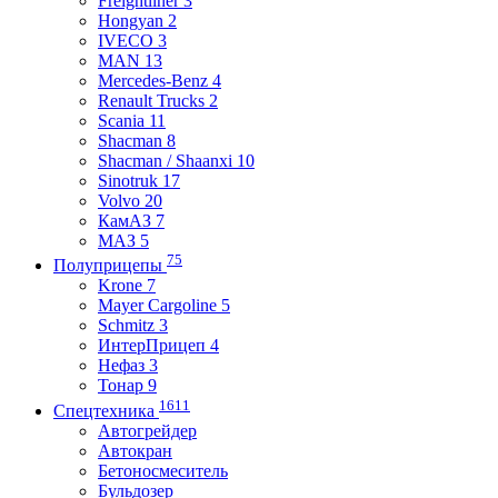
Freightliner 3
Hongyan 2
IVECO 3
MAN 13
Mercedes-Benz 4
Renault Trucks 2
Scania 11
Shacman 8
Shacman / Shaanxi 10
Sinotruk 17
Volvo 20
КамАЗ 7
МАЗ 5
75
Полуприцепы
Krone 7
Mayer Cargoline 5
Schmitz 3
ИнтерПрицеп 4
Нефаз 3
Тонар 9
1611
Спецтехника
Автогрейдер
Автокран
Бетоносмеситель
Бульдозер