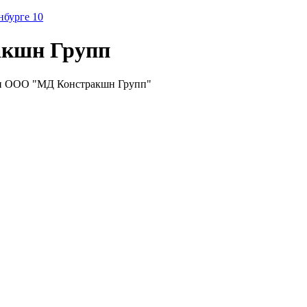
нбурге 10
акшн Групп
и ООО "МД Констракшн Групп"