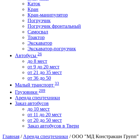
Каток
Кран
Кран-манипулятор
Погрузчик
Погрузчик фронтальный
Самосвал
Трактор
Экскаватор
Экскаватор-погрузчик
26
Автобусы
до 8 мест
от 9 до 20 мест
от 21 до 35 мест
от 36 до 50
33
Малый транспорт
209
Грузовики
Аренда спецтехники
Заказ автобусов
до 10 мест
от 11 до 20 мест
от 20 до 50 мест
Заказ автобусов в Твери
Главная
/
Аренда спецтехники
/ ООО "МД Констракшн Групп"