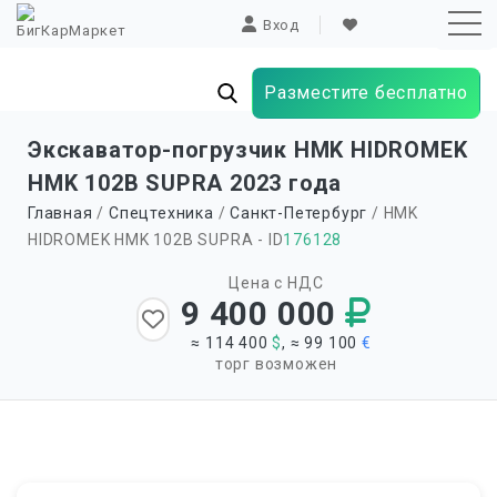
Вход
Разместите бесплатно
Sk
Экскаватор-погрузчик HMK HIDROMEK
to
HMK 102B SUPRA 2023 года
co
Главная
/
Спецтехника
/
Санкт-Петербург
/ HMK
HIDROMEK HMK 102B SUPRA - ID
176128
Цена с НДС
9 400 000
≈ 114 400
$
, ≈ 99 100
€
торг возможен