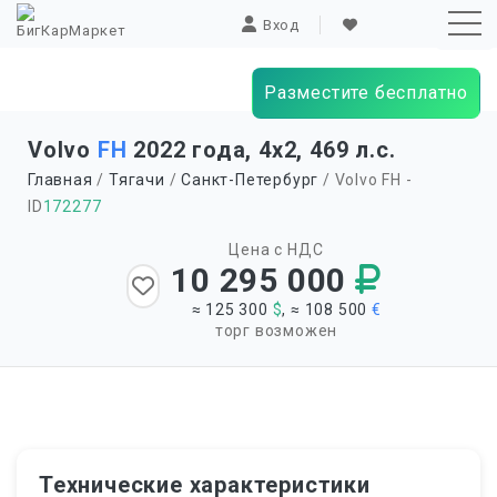
Вход
Разместите бесплатно
Sk
Volvo
FH
2022 года, 4х2, 469 л.с.
to
Главная
/
Тягачи
/
Санкт-Петербург
/ Volvo FH -
co
ID
172277
Цена с НДС
10 295 000
≈ 125 300
$
, ≈ 108 500
€
торг возможен
Технические характеристики