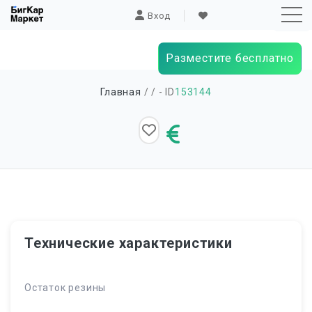
Вход
Разместите бесплатно
Sk
Главная
/
/ - ID
153144
to
co
Технические характеристики
Остаток резины