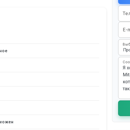
Те
E-m
Выб
ное
Соо
зможен