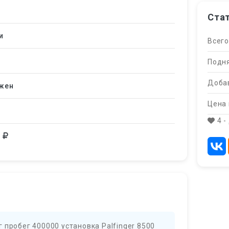
Ста
и
Всего
Подня
Добав
жен
Цена 
4 -
0
 пробег 400000 установка Palfinger 8500