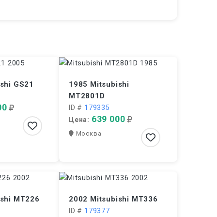
ishi GS21
1985 Mitsubishi
MT2801D
00
ID #
179335
639 000
Цена:
Москва
ishi MT226
2002 Mitsubishi MT336
ID #
179377