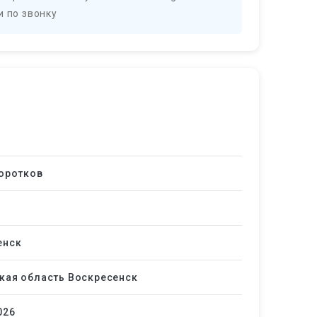
и по звонку
Коротков
енск
кая область Воскресенск
026