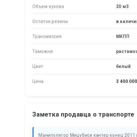
Объем кузова
20 м
3
Остаток резины
в наличи
Трансмиссия
МКПП
Таможня
растамо
Цвет
белый
Цена
3 400 00
Заметка продавца о транспорте
Манипулятор Мицубиси кантер конец 2011 г