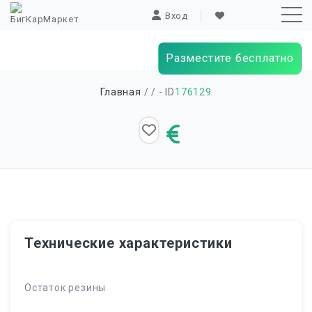
Вход
Разместите бесплатно
Sk
Главная
/
/ - ID
176129
to
co
Технические характеристики
Остаток резины