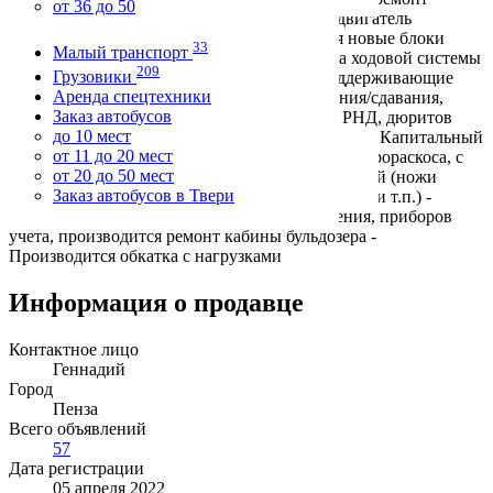
от 36 до 50
каждого узла бульдозера - Устанавливается двигатель
прошедший капремонт и - Устанавливаются новые блоки
33
Малый транспорт
управления и гидрораспределители - Замена ходовой системы
209
Грузовики
бульдозера (новые гусеницы, опорные и поддерживающие
Аренда спецтехники
катки, натяжные колеса, механизмы натяжения/сдавания,
Заказ автобусов
сегменты ведущего колеса). - Замена РВД и РНД, дюритов
до 10 мест
уплотнительных колец, РТИ. - Замена насосов. - Капитальный
от 11 до 20 мест
ремонт гидроцилиндров отвала, рыхлителя, гидрораскоса, с
от 20 до 50 мест
заменой штоков. - Замена всех расходных деталей (ножи
Заказ автобусов в Твери
отвала, наконечник стойки рыхлителя, фильтры и т.п.) -
Замена электропроводки, приборов управления, приборов
учета, производится ремонт кабины бульдозера -
Производится обкатка с нагрузками
Информация о продавце
Контактное лицо
Геннадий
Город
Пенза
Всего объявлений
57
Дата регистрации
05 апреля 2022