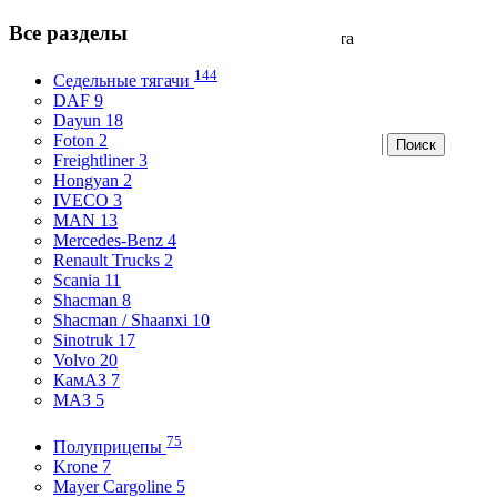
Все разделы
Продажа и аренда коммерческого транспорта
Вход
144
Седельные тягачи
Избранное
DAF 9
Dayun 18
Foton 2
Freightliner 3
Разместите бесплатно
Hongyan 2
IVECO 3
Все разделы
MAN 13
Skip to content
Mercedes-Benz 4
Renault Trucks 2
Главная
Scania 11
Статистика
Shacman 8
О компании
Shacman / Shaanxi 10
Контакты
Sinotruk 17
Volvo 20
2022 года
КамАЗ 7
МАЗ 5
Главная
/
Спецтехника
/
Пенза
/ - ID
179799
75
Полуприцепы
2 200 000
Krone 7
≈ 26 700
$
, ≈ 23 200
€
Mayer Cargoline 5