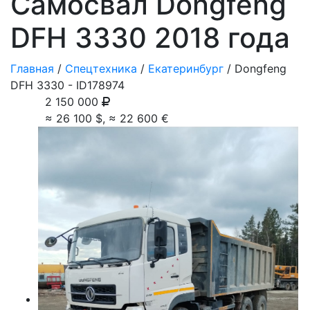
Самосвал Dongfeng
DFH 3330 2018 года
Главная
/
Спецтехника
/
Екатеринбург
/ Dongfeng
DFH 3330 - ID
178974
2 150 000
≈ 26 100
$
, ≈ 22 600
€