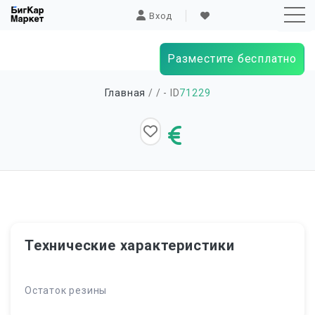
Вход
Разместите бесплатно
Sk
Главная
/
/ - ID
71229
to
co
Технические характеристики
Остаток резины