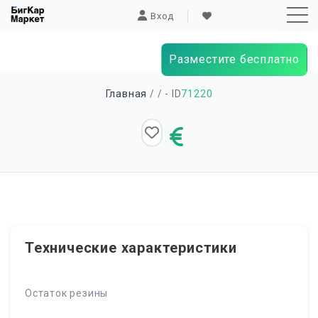
Вход
Разместите бесплатно
Sk
Главная
/
/ - ID
71220
to
co
Технические характеристики
Остаток резины