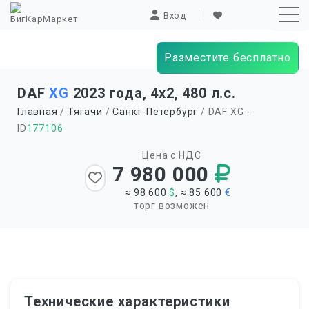
Вход
Разместите бесплатно
Sk
DAF
XG
2023 года, 4х2, 480 л.с.
to
Главная
/
Тягачи
/
Санкт-Петербург
/ DAF XG -
co
ID
177106
Цена с НДС
7 980 000
≈ 98 600
$
, ≈ 85 600
€
торг возможен
Технические характеристики