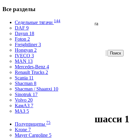
Все разделы
144
Седельные тягачи
Продажа и аренда коммерческого транспорта
DAF 9
Вход
Dayun 18
Избранное
Foton 2
Freightliner 3
Hongyan 2
IVECO 3
Разместите бесплатно
MAN 13
Mercedes-Benz 4
Все разделы
Renault Trucks 2
Skip to content
Scania 11
Shacman 8
Главная
Shacman / Shaanxi 10
Статистика
Sinotruk 17
О компании
Volvo 20
Контакты
КамАЗ 7
МАЗ 5
ТАПЗ-755
2010 года, шасси 1
75
Полуприцепы
т.
Krone 7
Mayer Cargoline 5