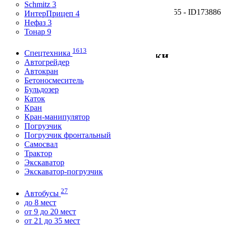
Schmitz 3
Главная
/
Полуприцепы
/
Новосибирск
/ ТАПЗ-755 - ID
173886
ИнтерПрицеп 4
50 000
Нефаз 3
≈ 600
$
, ≈ 500
€
Тонар 9
1613
Спецтехника
Технические характеристики
Автогрейдер
Автокран
Год выпуска
Бетоносмеситель
2010
Бульдозер
Пробег
Каток
100 км
Кран
Состояние
Кран-манипулятор
отличное
Погрузчик
Грузоподъёмность
Погрузчик фронтальный
1 т.
Самосвал
Тип прицепа
Трактор
шасси
Экскаватор
Количество осей
Экскаватор-погрузчик
1
Остаток резины
27
Автобусы
в наличии
до 8 мест
Таможня
от 9 до 20 мест
растаможен
от 21 до 35 мест
Цвет