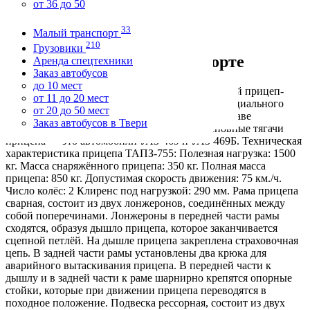
от 36 до 50
темно-зеленый
Цена
33
50 000
Малый транспорт
210
Грузовики
Заметка продавца о транспорте
Аренда спецтехники
Заказ автобусов
до 10 мест
Одноосный прицеп-шасси ТАПЗ-755 Одноосный прицеп-
от 11 до 20 мест
шасси ТАПЗ-755 предназначен для монтажа специального
от 20 до 50 мест
оборудования и может эксплуатироваться в составе
Заказ автобусов в Твери
автопоезда на всех дорогах и местности. Основные тягачи
прицепа — это автомобили УАЗ-469 и УАЗ-469Б. Техническая
характеристика прицепа ТАПЗ-755: Полезная нагрузка: 1500
кг. Масса снаряжённого прицепа: 350 кг. Полная масса
прицепа: 850 кг. Допустимая скорость движения: 75 км./ч.
Число колёс: 2 Клиренс под нагрузкой: 290 мм. Рама прицепа
сварная, состоит из двух лонжеронов, соединённых между
собой поперечинами. Лонжероны в передней части рамы
сходятся, образуя дышло прицепа, которое заканчивается
сцепной петлёй. На дышле прицепа закреплена страховочная
цепь. В задней части рамы установлены два крюка для
аварийного вытаскивания прицепа. В передней части к
дышлу и в задней части к раме шарнирно крепятся опорные
стойки, которые при движении прицепа переводятся в
походное положение. Подвеска рессорная, состоит из двух