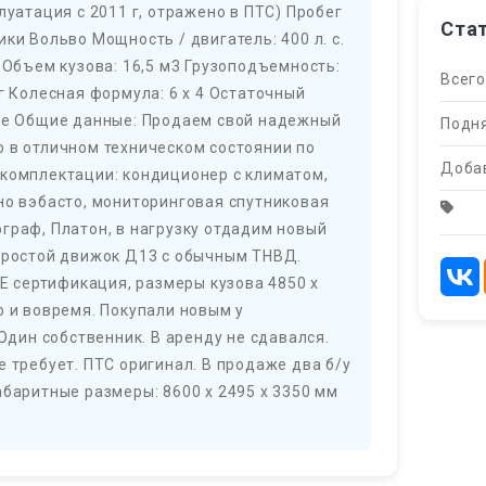
луатация с 2011 г, отражено в ПТС) Пробег
Ста
ки Вольво Мощность / двигатель: 400 л. с.
 Объем кузова: 16,5 м3 Грузоподъемность:
Всего
г Колесная формула: 6 x 4 Остаточный
ное Общие данные: Продаем свой надежный
Подня
о в отличном техническом состоянии по
Добав
 комплектации: кондиционер с климатом,
но вэбасто, мониторинговая спутниковая
граф, Платон, в нагрузку отдадим новый
 простой движок Д13 с обычным ТНВД.
CE сертификация, размеры кузова 4850 x
о и вовремя. Покупали новым у
ин собственник. В аренду не сдавался.
е требует. ПТС оригинал. В продаже два б/у
абаритные размеры: 8600 х 2495 х 3350 мм