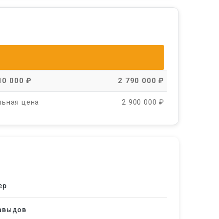
10 000 ₽
2 790 000 ₽
льная цена
2 900 000 ₽
ер
авыдов