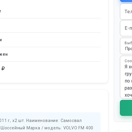
е
Те
E-m
и
Выб
жен
Соо
0
 2011 г, х2 шт. Наименование: Самосвал
: Шоссейный Марка / модель: VOLVO FM 400