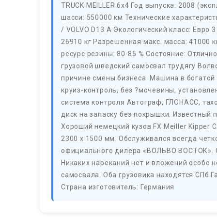
TRUCK MEILLER 6x4 Год выпуска: 2008 (эксп
шасси: 550000 км Технические характеристи
/ VOLVO D13 A Экологический класс: Евро 3
26910 кг Разрешенная макс. масса: 41000 к
ресурс резины: 80-85 % Состояние: Отлич
грузовой шведский самосвал трудягу Волв
причине смены бизнеса. Машина в богатой
круиз-контроль, без ?мочевины, установле
система контроля Автограф, ГЛОНАСС, тахо
диск на запаску без покрышки. Известный
Хороший немецкий кузов FX Meiller Kipper 
2300 x 1500 мм. Обслуживался всегда четк
официального дилера «ВОЛЬВО ВОСТОК». Од
Никаких нареканий нет и вложений особо н
самосвала. Оба грузовика находятся СПб Г
Страна изготовитель: Германия