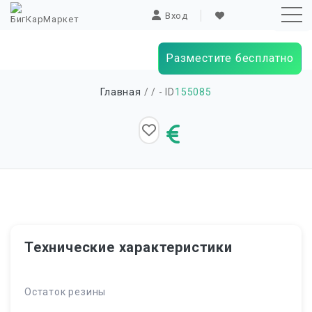
Вход
Разместите бесплатно
Sk
Главная
/
/ - ID
155085
to
co
Технические характеристики
Остаток резины