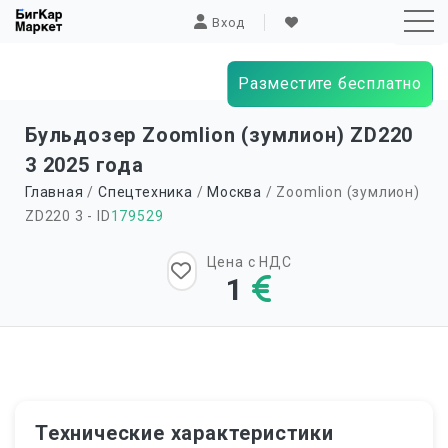
Вход
Разместите бесплатно
Sk
Бульдозер Zoomlion (зумлион) ZD220
to
3 2025 года
co
Главная
/
Спецтехника
/
Москва
/ Zoomlion (зумлион)
ZD220 3 - ID
179529
Цена с НДС
1
Технические характеристики