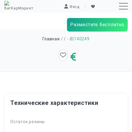
Вход
Разместите бесплатно
Sk
Главная
/
/ - ID
140249
to
co
Технические характеристики
Остаток резины