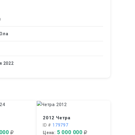
й
Ола
я 2022
2012 Четра
ID #
179797
 000
5 000 000
Цена: