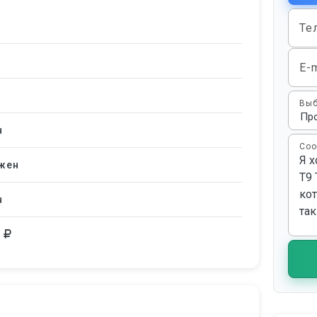
Те
E-m
Выб
н
Соо
жен
н
0