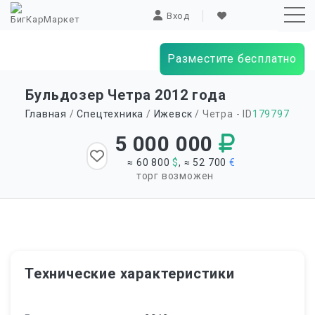
Вход
Разместите бесплатно
Sk
Бульдозер Четра 2012 года
to
Главная
/
Спецтехника
/
Ижевск
/ Четра - ID
179797
co
5 000 000
≈ 60 800
$
, ≈ 52 700
€
торг возможен
Технические характеристики