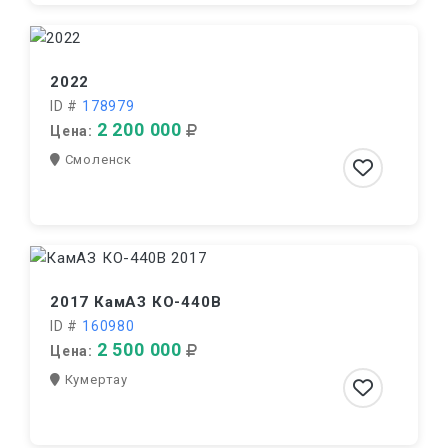
2022
ID #
178979
2 200 000
Цена:
Смоленск
2017 КамАЗ КО-440В
ID #
160980
2 500 000
Цена:
Кумертау