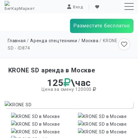
Вход
Разместите бесплатно
Sk
Главная
/
Аренда спецтехники
/
Москва
/ KRONE
to
SD - ID
874
co
KRONE SD аренда в Москве
125
\час
Цена за смену 120000