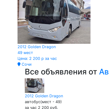
2012 Golden Dragon
49
мест
Цена:
2 200 р за час
Сочи
Все объявления от
Ав
2012 Golden Dragon
автобус(мест - 49)
за час 2 200
руб.