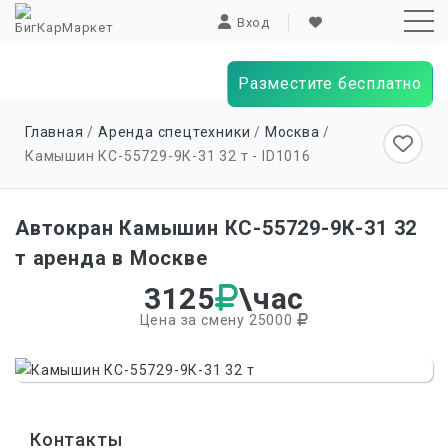
Вход
Разместите бесплатно
Sk
Главная
/
Аренда спецтехники
/
Москва
/
to
Камышин КС-55729-9К-31 32 т - ID
1016
co
Автокран Камышин КС-55729-9К-31 32
т аренда в Москве
3125
\час
Цена за смену 25000
Контакты