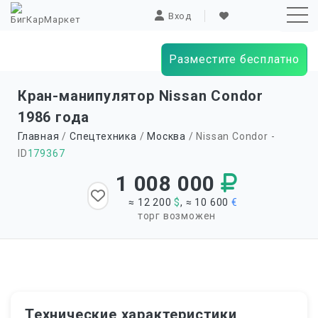
Вход
Разместите бесплатно
Sk
Кран-манипулятор Nissan Condor
to
1986 года
co
Главная
/
Спецтехника
/
Москва
/ Nissan Condor -
ID
179367
1 008 000
≈ 12 200
$
, ≈ 10 600
€
торг возможен
Технические характеристики