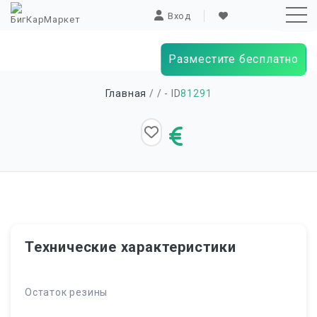
Вход
Разместите бесплатно
Sk
Главная
/
/ - ID
81291
to
co
Технические характеристики
Остаток резины