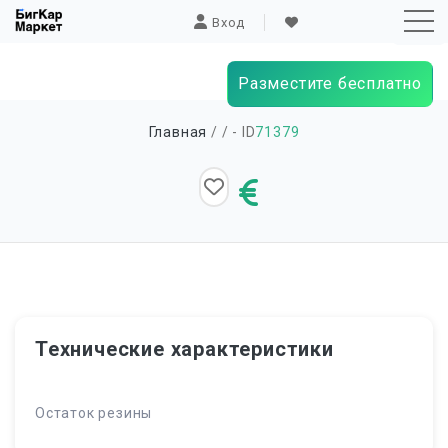
Вход
Разместите бесплатно
Sk
Главная
/
/ - ID
71379
to
co
Технические характеристики
Остаток резины