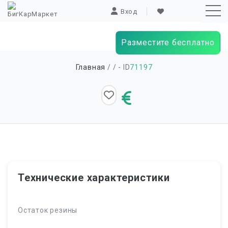
Вход
Разместите бесплатно
Sk
Главная
/
/ - ID
71197
to
co
Технические характеристики
Остаток резины