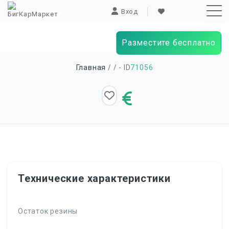
Вход
Разместите бесплатно
Sk
Главная
/
/ - ID
71056
to
co
Технические характеристики
Остаток резины