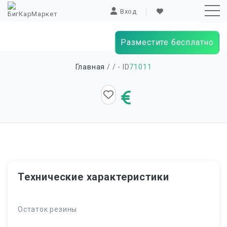
Вход
Разместите бесплатно
Sk
Главная
/
/ - ID
71011
to
co
Технические характеристики
Остаток резины