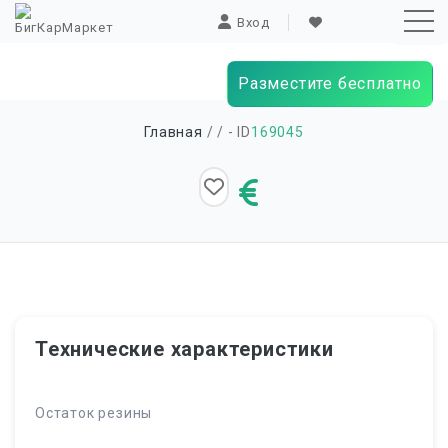
Вход
Разместите бесплатно
Sk
Главная
/
/ - ID
169045
to
co
Технические характеристики
Остаток резины