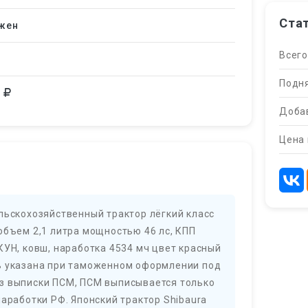
Ста
жен
Всего
Подня
0
Добав
Цена 
льскохозяйственный трактор лёгкий класс
объем 2,1 литра мощностью 46 лс, КПП
КУН, ковш, наработка 4534 мч цвет красный
ь указана при таможенном оформлении под
з выписки ПСМ, ПСМ выписывается только
наработки РФ. Японский трактор Shibaura