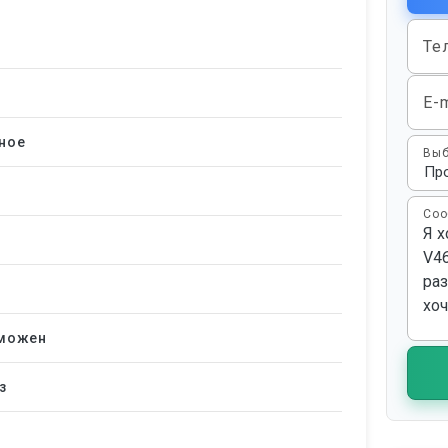
Те
E-m
ное
Выб
Соо
зможен
з