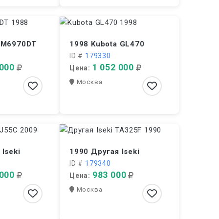
a M6970DT
1998 Kubota GL470
ID #
179330
 000
1 052 000
Цена:
Москва
Iseki
1990 Другая Iseki
ID #
179340
 000
983 000
Цена:
Москва