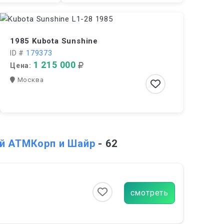
1985 Kubota Sunshine
ID #
179373
1 215 000
Цена:
Москва
ий АТМКорп и Шайр
- 62
смотреть