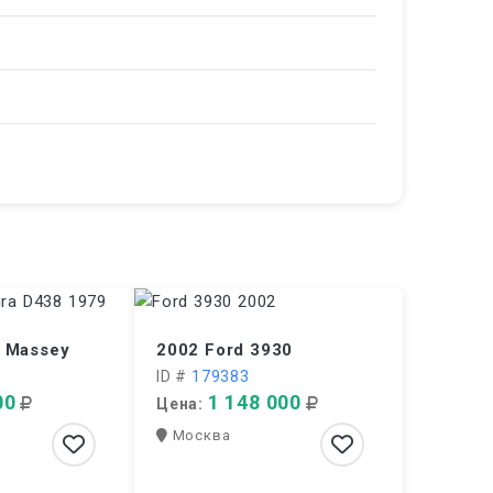
 Massey
2002 Ford 3930
ID #
179383
00
1 148 000
Цена:
Москва