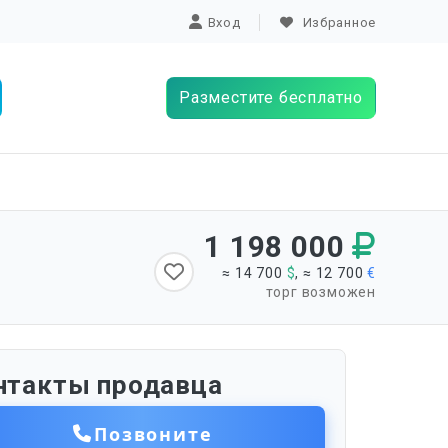
Вход
Избранное
Разместите бесплатно
1 198 000
≈ 14 700
$
, ≈ 12 700
€
торг возможен
нтакты продавца
Позвоните