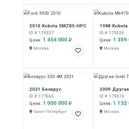
2010 Kubota SMZ85-HPC
1988 Kubot
ID #
179337
ID #
179334
1 454 000
1 359
Цена:
Цена:
Москва
Москва
2021 Беларус
2009 Другая 
ID #
177660
ID #
179374
1 000 000
1 132
Цена:
Цена:
Санкт-Петербург
Москва