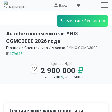
Вход
Разместите бесплатно
Sk
Автобетоносмеситель YNIX
to
QGMC3000 2026 года
co
Главная
/
Спецтехника
/
Москва
/ YNIX QGMC3000 -
ID
179645
Цена с НДС
2 900 000
≈ 35 200
$
, ≈ 30 500
€
Технические характеристики