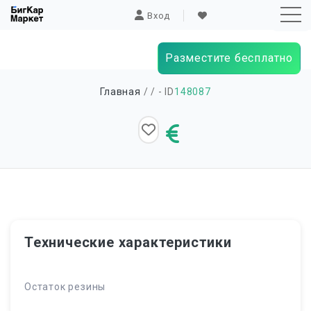
Вход
Разместите бесплатно
Sk
Главная
/
/ - ID
148087
to
co
Технические характеристики
Остаток резины