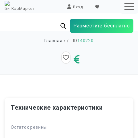
Вход
Разместите бесплатно
Sk
Главная
/
/ - ID
140220
to
co
Технические характеристики
Остаток резины