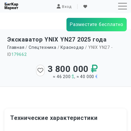
Вход
Разместите бесплатно
Sk
Экскаватор YNIX YN27 2025 года
to
Главная
/
Спецтехника
/
Краснодар
/ YNIX YN27 -
co
ID
179662
3 800 000
≈ 46 200
$
, ≈ 40 000
€
Технические характеристики