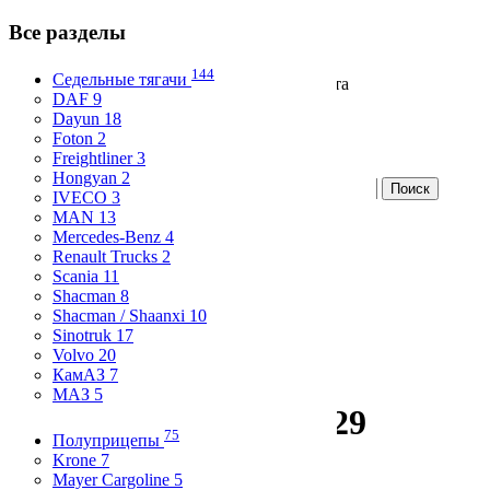
Все разделы
144
Седельные тягачи
Продажа и аренда коммерческого транспорта
DAF 9
Вход
Dayun 18
Избранное
Foton 2
Freightliner 3
Hongyan 2
IVECO 3
Разместите бесплатно
MAN 13
Mercedes-Benz 4
Все разделы
Renault Trucks 2
Skip to content
Scania 11
Shacman 8
Главная
Shacman / Shaanxi 10
Статистика
Sinotruk 17
О компании
Volvo 20
Контакты
КамАЗ 7
МАЗ 5
ПАЗ
2014 года, мест 29
75
Полуприцепы
Krone 7
Главная
/
Автобусы
/
Тверь
/ ПАЗ - ID
176897
Mayer Cargoline 5