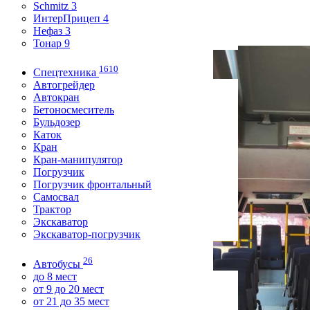
1 700 000
Schmitz 3
≈ 20 800
$
, ≈ 18 000
€
ИнтерПрицеп 4
Нефаз 3
Тонар 9
1610
Спецтехника
Автогрейдер
Автокран
Бетоносмеситель
Бульдозер
Каток
Кран
Кран-манипулятор
Погрузчик
Погрузчик фронтальный
Самосвал
Трактор
Экскаватор
Экскаватор-погрузчик
26
Автобусы
до 8 мест
от 9 до 20 мест
от 21 до 35 мест