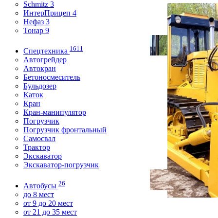
Schmitz 3
ИнтерПрицеп 4
Нефаз 3
Тонар 9
1611
Спецтехника
Автогрейдер
Автокран
Бетоносмеситель
Бульдозер
Каток
Кран
Кран-манипулятор
Погрузчик
Погрузчик фронтальный
Самосвал
Трактор
Экскаватор
Экскаватор-погрузчик
26
Автобусы
до 8 мест
от 9 до 20 мест
от 21 до 35 мест