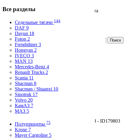
Все разделы
Продажа и аренда коммерческого транспорта
Вход
144
Седельные тягачи
Избранное
DAF 9
Dayun 18
Foton 2
Freightliner 3
Разместите бесплатно
Hongyan 2
IVECO 3
Все разделы
MAN 13
Skip to content
Mercedes-Benz 4
Renault Trucks 2
Главная
Scania 11
Статистика
Shacman 8
О компании
Shacman / Shaanxi 10
Контакты
Sinotruk 17
Volvo 20
ЧТЗ 2022 года
КамАЗ 7
МАЗ 5
Главная
/
Спецтехника
/
Симферополь
/ ЧТЗ - ID
179803
75
Полуприцепы
2 200 000
Krone 7
≈ 26 700
$
, ≈ 23 200
€
Mayer Cargoline 5