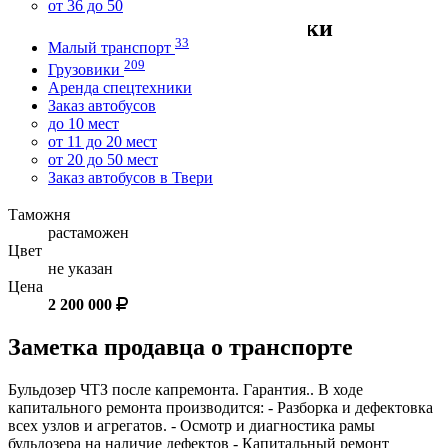
от 36 до 50
Технические характеристики
33
Малый транспорт
209
Грузовики
Год выпуска
Аренда спецтехники
2022
Заказ автобусов
Состояние
до 10 мест
хорошее
от 11 до 20 мест
Топливо
от 20 до 50 мест
дизель
Заказ автобусов в Твери
Торг
не указан
Таможня
растаможен
Цвет
не указан
Цена
2 200 000
Заметка продавца о транспорте
Бульдозер ЧТЗ после капремонта. Гарантия.. В ходе
капитального ремонта производится: - Разборка и дефектовка
всех узлов и агрегатов. - Осмотр и диагностика рамы
бульдозера на наличие дефектов - Капитальный ремонт