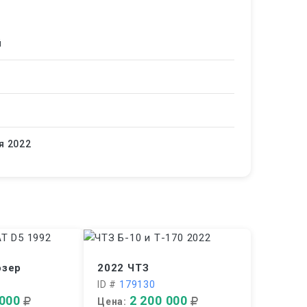
й
я 2022
озер
2022 ЧТЗ
ID #
179130
 000
2 200 000
Цена: