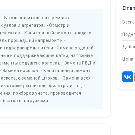
Ста
.. В ходе капитального ремонта
Всего
х узлов и агрегатов. - Осмотр и
дефектов - Капитальный ремонт каждого
Подня
тель прошедший капремонт и -
Добав
и гидрораспределители - Замена ходовой
орные и поддерживающие катки, натяжные
Цена 
егменты ведущего колеса). - Замена РВД и
- Замена насосов. - Капитальный ремонт
аскоса, с заменой штоков. - Замена всех
к стойки рыхлителя, фильтры и т.п.) -
ения, приборов учета, производится
обкатка с нагрузками