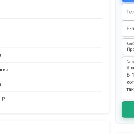
Те
E-m
Выб
н
Соо
жен
н
0