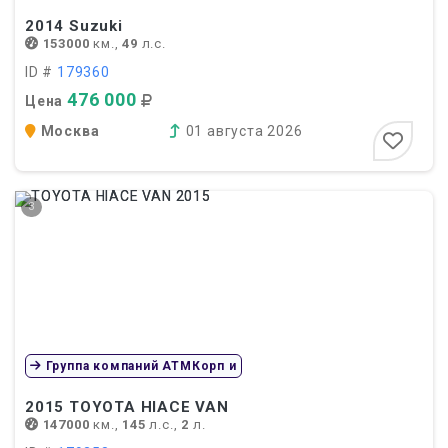
2014
Suzuki
153000
км.,
49
л.с.
ID #
179360
476 000
Цена
Москва
01 августа 2026
3
Группа компаний АТМКорп и
2015
TOYOTA HIACE VAN
147000
км.,
145
л.с.,
2
л.