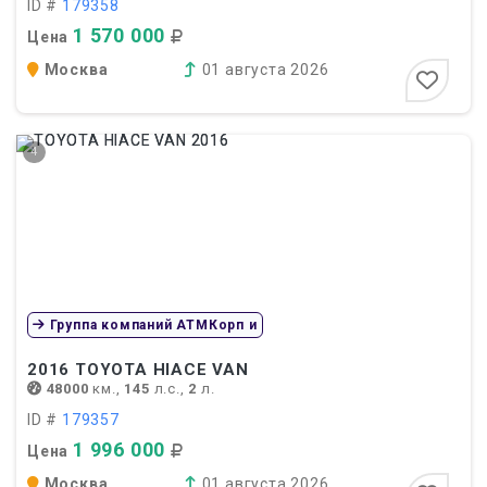
ID #
179358
1 570 000
Цена
Москва
01 августа 2026
4
Группа компаний АТМКорп и
2016
TOYOTA HIACE VAN
48000
км.,
145
л.с.,
2
л.
ID #
179357
1 996 000
Цена
Москва
01 августа 2026