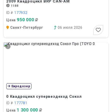
2009
Квадроцикл BRP CAN-AM
1188
ID #
177932
950 000
Цена
Санкт-Петербург
06 июля 2026
5
Евродозер
0
Квадроцикл супервездеход Сокол
ID #
177781
1 300 000
Цена