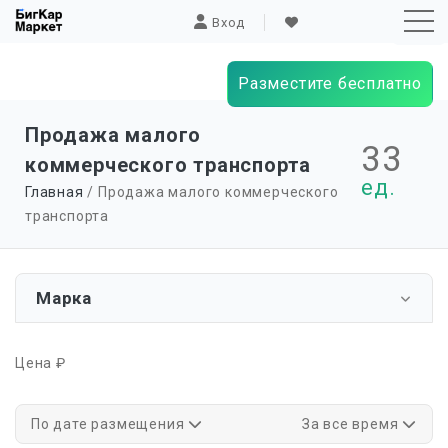
Вход
Разместите бесплатно
Sk
Продажа малого
33
to
коммерческого транспорта
co
ед.
Главная
/ Продажа малого коммерческого
транспорта
Марка
Цена ₽
По дате размещения
За все время