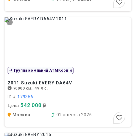
3
Группа компаний АТМКорп и
2011
Suzuki EVERY DA64V
76000
км.,
49
л.с.
ID #
179356
542 000
Цена
Москва
01 августа 2026