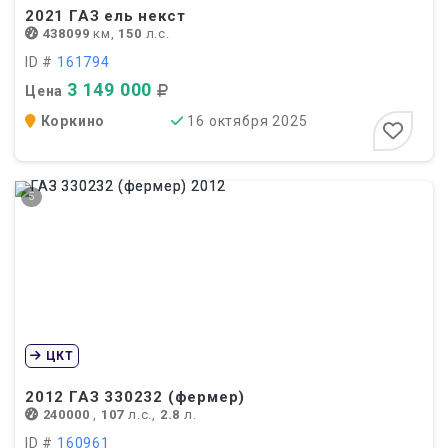
2021
ГАЗ ель некст
438099
км,
150
л.с.
ID #
161794
3 149 000
Цена
Коркино
16 октября 2025
5
ЦКТ
2012
ГАЗ 330232 (фермер)
240000
,
107
л.с.,
2.8
л.
ID #
160961