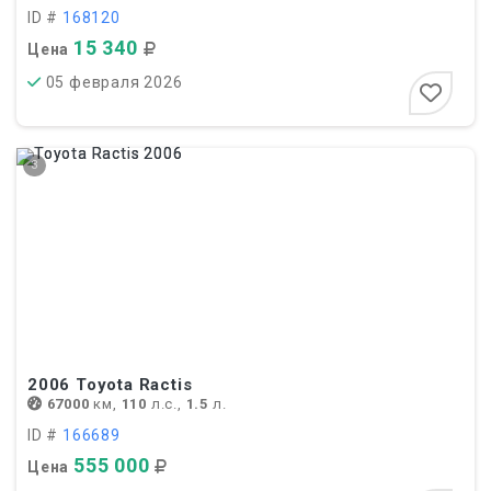
ID #
168120
15 340
Цена
05 февраля 2026
3
2006
Toyota Ractis
67000
км,
110
л.с.,
1.5
л.
ID #
166689
555 000
Цена