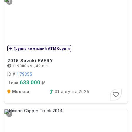
3
Группа компаний АТМКорп и
2015
Suzuki EVERY
119000
км.,
49
л.с.
ID #
179355
633 000
Цена
Москва
01 августа 2026
3