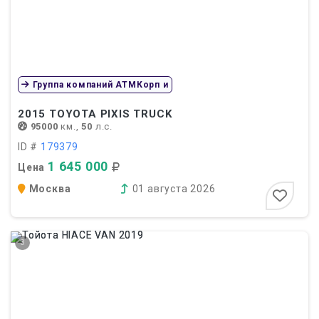
Группа компаний АТМКорп и
2015
TOYOTA PIXIS TRUCK
95000
км.,
50
л.с.
ID #
179379
1 645 000
Цена
Москва
01 августа 2026
3