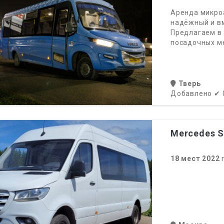
Аренда микроа
надёжный и в
Предлагаем в 
посадочных ме
Тверь
Добавлено
✔
Mercedes 
18
мест
2022
г