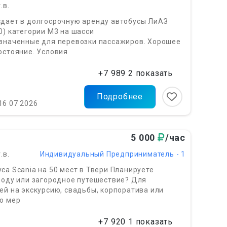
.в.
сдает в долгосрочную аренду автобусы ЛиАЗ
0) категории М3 на шасси
азначенные для перевозки пассажиров. Хорошее
остояние. Условия
+7 989 2 показать
Подробнее
16 07 2026
5 000
/час
.в.
Индивидуальный Предприниматель - 1
са Scania на 50 мест в Твери Планируете
роду или загородное путешествие? Для
ей на экскурсию, свадьбы, корпоратива или
о мер
+7 920 1 показать