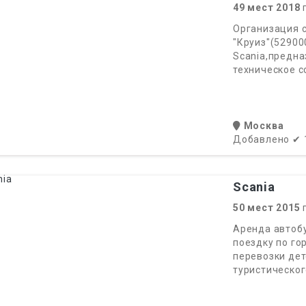
49
мест
2018
г
Организация 
"Круиз"(52900
Scania,предн
техническое с
Москва
Добавлено
✔
Scania
50
мест
2015
г
Аренда автобу
поездку по го
перевозки дет
туристическог