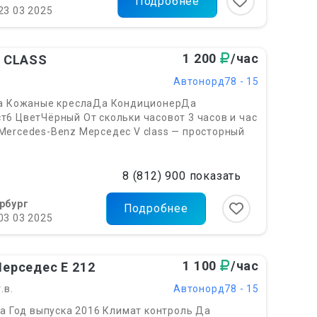
Подробнее
23 03 2025
1 200
/час
V CLASS
Автонорд78 - 15
Да Кожаные креслаДа КондиционерДа
6 ЦветЧёрный От скольки часовот 3 часов и час
Mercedes-Benz Мерседес V class — просторный
8 (812) 900 показать
рбург
Подробнее
03 03 2025
1 100
/час
ерседес Е ‎212
.в.
Автонорд78 - 15
Да Год выпуска 2016 Климат контроль Да