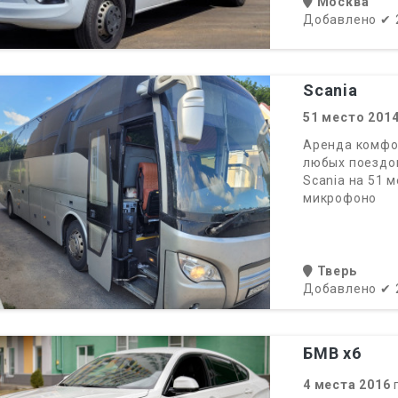
Москва
Добавлено
✔
Scania
51
место
201
Аренда комфор
любых поездо
Scania на 51 
микрофоно
Тверь
Добавлено
✔
БМВ х6
4
места
2016
г