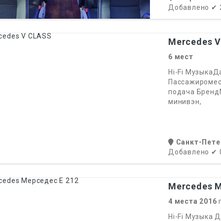
Добавлено
✔
Mercedes 
6
мест
Hi-Fi Музыка
Пассажиромест
подача Бренд
минивэн,
Санкт-Пете
Добавлено
✔
Mercedes М
4
места
2016
г
Hi-Fi Музыка 