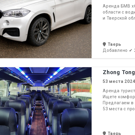
Аренда БМВ х6
области с вод
и Тверской об
Тверь
Добавлено
✔
Zhong Ton
53
места
202
Аренда турист
Ищете комфор
Предлагаем в 
53 места с пр
Тверь