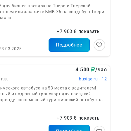
 для бизнес поездок по Твери и Тверской
ителем или закажите БМВ Х6 на свадьбу в Твери
ласти.
+7 903 8 показать
Подробнее
23 03 2025
4 500
/час
g
4
г.в.
busigo.ru - 12
ического автобуса на 53 места с водителем!
тный и надежный транспорт для поездки?
аренду современный туристический автобус на
о
+7 903 8 показать