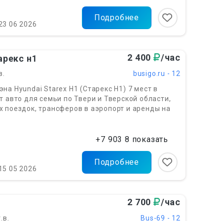
Подробнее
23 06 2026
2 400
/час
арекс н1
в.
busigo.ru - 12
на Hyundai Starex H1 (Старекс Н1) 7 мест в
т авто для семьи по Твери и Тверской области,
 поездок, трансферов в аэропорт и аренды на
+7 903 8 показать
Подробнее
15 05 2026
2 700
/час
.в.
Bus-69 - 12