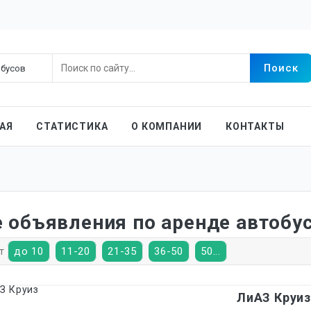
АЯ
СТАТИСТИКА
О КОМПАНИИ
КОНТАКТЫ
е объявления по аренде автобу
до 10
11-20
21-35
36-50
50...
ст
ЛиАЗ Круиз