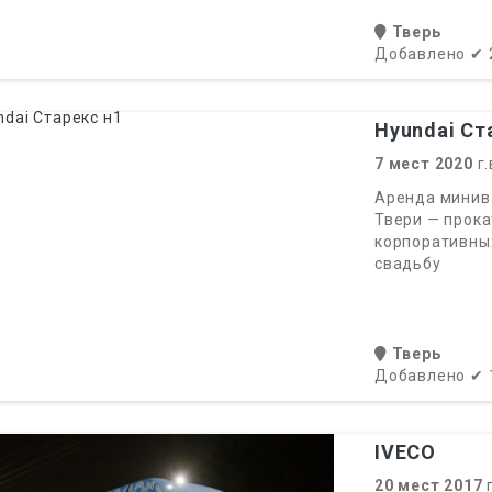
Тверь
Добавлено
✔
Hyundai Ст
7
мест
2020
г.
Аренда минивэ
Твери — прока
корпоративных
свадьбу
Тверь
Добавлено
✔
IVECO
20
мест
2017
г